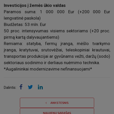
Investicijos į žemės ūkio valdas
Paramos suma: 1 000 000 Eur (+200 000 Eur
lengvatinė paskola)
Biudžetas: 53 mln. Eur
50 proc. intensyvumas visiems sektoriams (+20 proc.
pirmą kartą dalyvaujantiems)
Remiama: statyba, fermų įranga, mėšlo tvarkymo
įranga, kratytuvai, srutovėžiai, teleskopiniai krautuvai,
transportas produkcijai ar gyvūnams vežti, daržų (sodo)
sektoriaus sodinimo ir derliaus nuėmimo technika.
*Augalininkai modernizavime nefinansuojami*
Dalintis:
ANKSTESNIS
NAUJIENŲ SĄRAŠAS