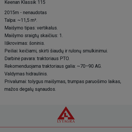
Keenan Klassik 115
2015m - nenaudotas
Talpa: ~11,5 m³.
Maišymo tipas: vertikalus.
Maišymo sraigtų skaičius: 1.
Iškrovimas: šoninis.
Peiliai: keičiami, skirti šiaudų ir rulonų smulkinimui.
Darbinė pavara: traktoriaus PTO.
Rekomenduojama traktoriaus galia: ~70–90 AG.
Valdymas hidraulinis.
Privalumai: tolygus maišymas, trumpas paruošimo laikas,
mažos degalų sąnaudos.