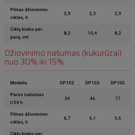
Pilnas džiovinimo
2,9
2,3
2,9
ciklas, h
Ciklų kiekis per
8,2
10,4
8,2
parą, vnt
Džiovinimo našumas (kukurūzai)
nuo 30% iki 15%
Modelis
DP102
DP103
DP105
Paros našumas
34
46
77
t/24 h
Pilnas džiovinimo
6,7
6,1
5,6
ciklas, h
Ciklų kiekis per