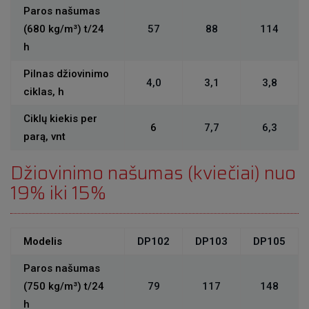
Paros našumas
(680 kg/m³)
t/24
57
88
114
h
Pilnas džiovinimo
4,0
3,1
3,8
ciklas, h
Ciklų kiekis per
6
7,7
6,3
parą, vnt
Džiovinimo našumas (kviečiai) nuo
19% iki 15%
Modelis
DP102
DP103
DP105
Paros našumas
(750 kg/m³)
t/24
79
117
148
h