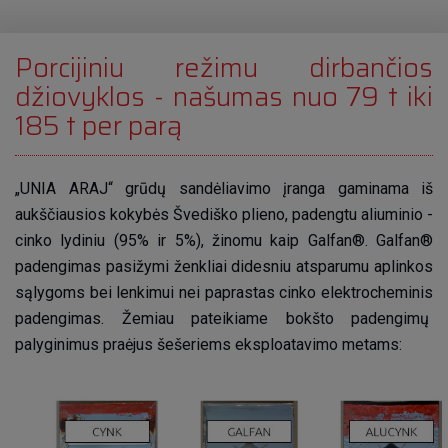
Porcijiniu režimu dirbančios
džiovyklos - našumas nuo 79 t iki
185 t per parą
„UNIA ARAJ“ grūdų sandėliavimo įranga gaminama iš
aukščiausios kokybės Švediško plieno, padengtu aliuminio -
cinko lydiniu (95% ir 5%), žinomu kaip Galfan®. Galfan®
padengimas pasižymi ženkliai didesniu atsparumu aplinkos
sąlygoms bei lenkimui nei paprastas cinko elektrocheminis
padengimas. Žemiau pateikiame bokšto padengimų
palyginimus praėjus šešeriems eksploatavimo metams: