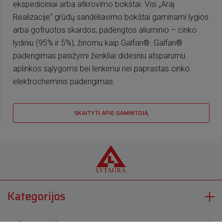
ekspediciniai arba atkrovimo bokštai. Visi „Araj
Realizacije“ grūdų sandėliavimo bokštai gaminami lygios
arba gofruotos skardos, padengtos aliuminio – cinko
lydiniu (95% ir 5%), žinomu kaip Galfan®. Galfan®
padengimas pasižymi ženkliai didesniu atsparumu
aplinkos sąlygoms bei lenkimui nei paprastas cinko
elektrocheminis padengimas.
SKAITYTI APIE GAMINTOJĄ
Kategorijos