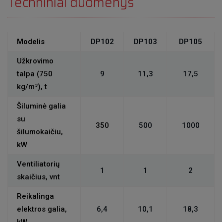
Techniniai duomenys
Modelis
DP102
DP103
DP105
Užkrovimo
talpa (750
9
11,3
17,5
kg/m³), t
Šiluminė galia
su
350
500
1000
šilumokaičiu,
kW
Ventiliatorių
1
1
2
skaičius, vnt
Reikalinga
elektros galia,
6,4
10,1
18,3
kW