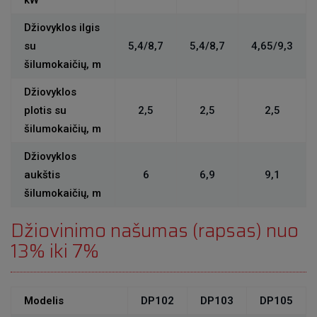
Džiovyklos ilgis
su
5,4/8,7
5,4/8,7
4,65/9,3
šilumokaičių, m
Džiovyklos
plotis su
2,5
2,5
2,5
šilumokaičių, m
Džiovyklos
aukštis
6
6,9
9,1
šilumokaičių, m
Džiovinimo našumas (rapsas) nuo
13% iki 7%
Modelis
DP102
DP103
DP105