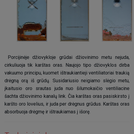
Porcijinėje džiovykloje grūdai džiovinimo metu nejuda,
cirkuliuoja tik karštas oras. Naujojo tipo džiovyklos dirba
vakuumo principu, kuomet ištraukiantieji ventiliatoriai traukią
drėgną orą iš grūdų. Susidariusio neigiamo slėgio metu,
įkaitusio oro srautas juda nuo šilumokaičio ventiliacine
šachta džiovinimo kanalų link. Čia karštas oras pasiskirsto į
karšto oro lovelius, ir juda per drėgnus grūdus. Karštas oras
absorbuoja drėgmę ir ištraukiamas į išorę.