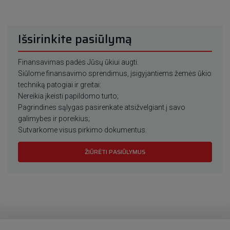
Išsirinkite pasiūlymą
Finansavimas padės Jūsų ūkiui augti.
Siūlome finansavimo sprendimus, įsigyjantiems žemės ūkio
techniką patogiai ir greitai:
Nereikia įkeisti papildomo turto;
Pagrindines sąlygas pasirenkate atsižvelgiant į savo
galimybes ir poreikius;
Sutvarkome visus pirkimo dokumentus.
ŽIŪRĖTI PASIŪLYMUS